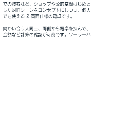
での接客など、ショップや公的空間はじめと
した対面シーンをコンセプトにしつつ、個人
でも使える 2 画面仕様の電卓です。
向かい合う人同士、両側から電卓を挟んで、
金額など計算の確認が可能です。ソーラーバ
ッテリー搭載で、カラーは6色。シャクトリ
ムシのようなシンプルでどこかユーモラスな
フォルムが、人と人との空間を優しく演出し
ます。
○
LOOPER 対面式電卓
Size[mm]: W90 x D198 x H31
Color:
White / Black / Yellow / Dark Green /
Brown /
Sky Blue
Price: 2800 JPY [W/O Tax]
購入はこちらから